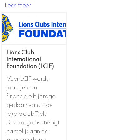
Lees meer
Lions Club
International
Foundation (LCIF)
Voor LCIF wordt
jaarlijks een
financiële bijdrage
gedaan vanuit de
lokale club Tielt.
Deze organisatie ligt
namelijk aan de