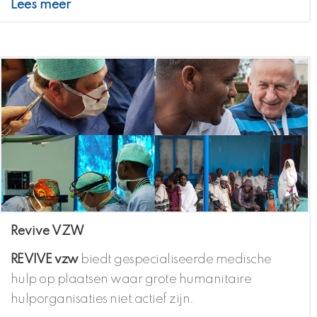
Lees meer
Revive VZW
REVIVE vzw
biedt gespecialiseerde medische
hulp op plaatsen waar grote humanitaire
hulporganisaties niet actief zijn.