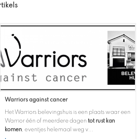
tikels
Warriors against cancer
Het Warriors belevingshuis is een plaats waar een
Warrior één of meerdere dagen
tot rust kan
komen
, eventjes helemaal weg v...