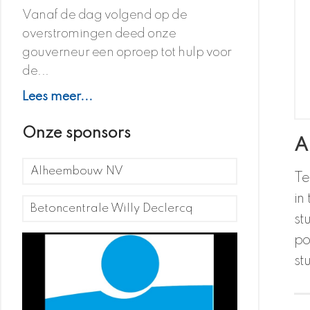
Vanaf de dag volgend op de
overstromingen deed onze
gouverneur een oproep tot hulp voor
de...
Lees meer...
Onze sponsors
A
Alheembouw NV
Te
in
Betoncentrale Willy Declercq
st
po
st