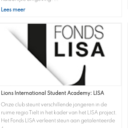
Lees meer
Lions International Student Academy: LISA
Onze club steunt verschillende jongeren in de
ruime regio Tielt in het kader van het LISA project.
Het Fonds LISA verleent steun aan getalenteerde