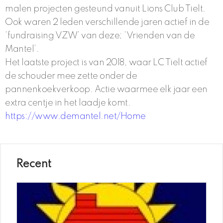
malen projecten gesteund vanuit Lions Club Tielt.
Ook waren 2 leden verschillende jaren actief in de
‘fundraising VZW’ van deze; ‘Vrienden van de
Mantel’.
Het laatste project is van 2018, waar LC Tielt actief
de schouder mee zette onder de
pannenkoekverkoop. Actie waarmee elk jaar een
extra centje in het laadje komt.
https://www.demantel.net/Home
Recent