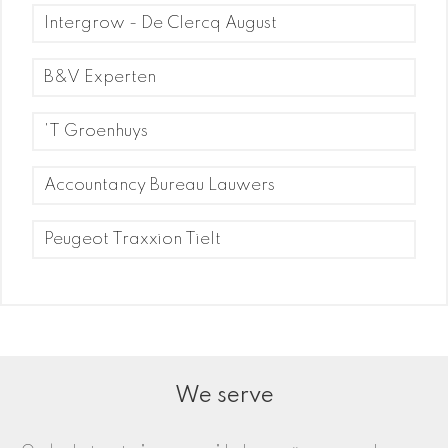
Intergrow - De Clercq August
B&V Experten
'T Groenhuys
Accountancy Bureau Lauwers
Peugeot Traxxion Tielt
Wij zijn ook de peter club van de Leo's
We ondersteunen ook heel wat
Lions Internationaal
We serve
Mivalti
culturele activiteiten
Tielt