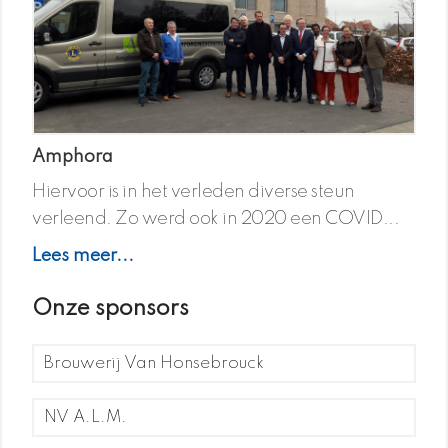
Amphora
Hiervoor is in het verleden diverse steun
verleend. Zo werd ook in 2020 een COVID...
Lees meer...
Onze sponsors
Brouwerij Van Honsebrouck
NV A.L.M.