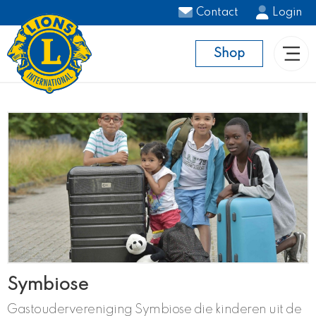
Contact
Login
Shop
Symbiose
Gastoudervereniging Symbiose die kinderen uit de