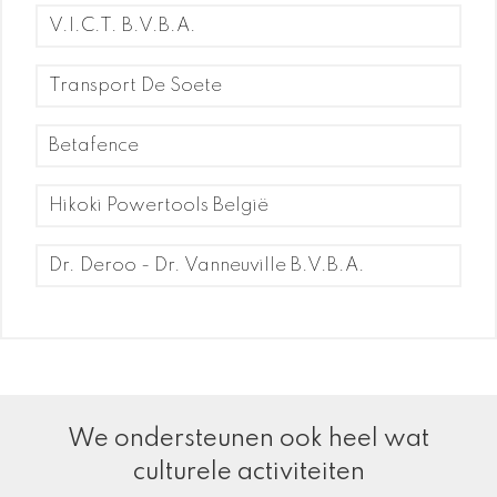
V.I.C.T. B.V.B.A.
Transport De Soete
Betafence
Hikoki Powertools België
Dr. Deroo - Dr. Vanneuville B.V.B.A.
Wij zijn ook de peter club van de Leo's
We ondersteunen ook heel wat
Lions Internationaal
We serve
Mivalti
culturele activiteiten
Tielt