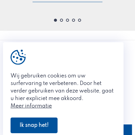
bouwwerken. Nadien steunde Lions Club Tielt ook de
aanschaf van verschillende busjes, dagelijks
transportmiddel voor de bewoners.
Website Mivalti
Wij gebruiken cookies om uw
EEN INITIATIEF VAN
surfervaring te verbeteren. Door het
Lions Club Tielt
verder gebruiken van deze website, gaat
u hier expliciet mee akkoord.
LIONS CLUB TIELT 2026 ©
Meer informatie
Made with
by Plenso
Ik snap het!
|
Algemene Voorwaarden
Privacy & Disclaimer