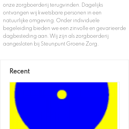
onze zorgboerderij terugvinden. Dagelijks
ontvangen wij kwetsbare personen in een
natuurlijke omgeving. Onder individuele
begeleiding bieden we een zinvolle en gevarieerde
dagbesteding aan. Wij zijn als zorgboerderij
aangesloten bij Steunpunt Groene Zorg.
Recent