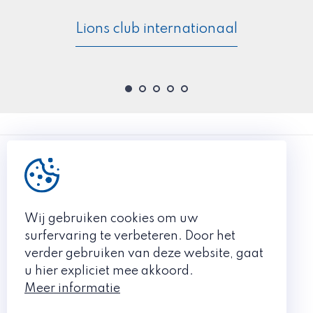
zich geëngageerd in de medefinanciering van de
uitbreiding van Mivalti. In 2012 heeft de club zich
Lions club internationaal
opnieuw geëngageerd voor de steun bij de nieuwe
bouwwerken. Nadien steunde Lions Club Tielt ook de
aanschaf van verschillende busjes, dagelijks
transportmiddel voor de bewoners.
Website Mivalti
Wij gebruiken cookies om uw
EEN INITIATIEF VAN
surfervaring te verbeteren. Door het
Lions Club Tielt
verder gebruiken van deze website, gaat
u hier expliciet mee akkoord.
LIONS CLUB TIELT 2026 ©
Meer informatie
Made with
by Plenso