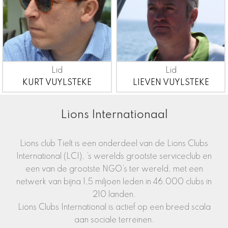
Lid
Lid
KURT VUYLSTEKE
LIEVEN VUYLSTEKE
Wij zijn ook de peter club van de Leo's
We ondersteunen ook heel wat
Lions Internationaal
We serve
Mivalti
culturele activiteiten
Tielt
Onder het moto "we serve" helpen wij waar we kunnen
Lions club Tielt is een onderdeel van de Lions Clubs
Lions Tielt steunt sinds jaar en dag
MIVALTI
in Tielt.
Van bij het ontstaan van MIVALTI heeft Lions Tielt zich
International (LCI), ’s werelds grootste serviceclub en
hiervoor geëngageerd, met bijdragen afkomstig van
een van de grootste NGO’s ter wereld, met een
bekijk onze gesteunde werken
bekijk de instagram pagina van de Leo's
bekijk de vele activiteiten van onze club
netwerk van bijna 1,5 miljoen leden in 46.000 clubs in
clubactiviteiten. Er worden bepaalde aankopen of
Tielt
activiteiten gefinancierd bvb. aankoop minibusjes,
210 landen.
inrichting van een ergotherapie en vooral uitbreiding van
Lions Clubs International is actief op een breed scala
gebouwen. In 2006 en de volgende jaren heeft de club
aan sociale terreinen.