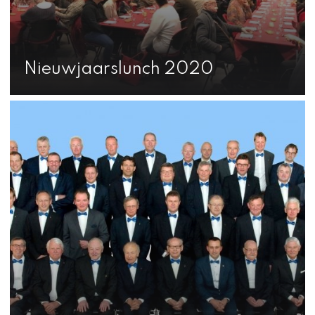
Nieuwjaarslunch 2020