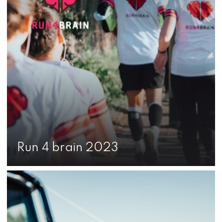
Run 4 brain 2023