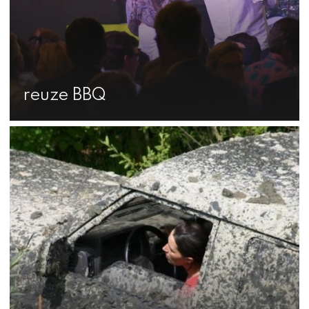
reuze BBQ