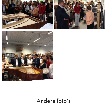
Andere foto's