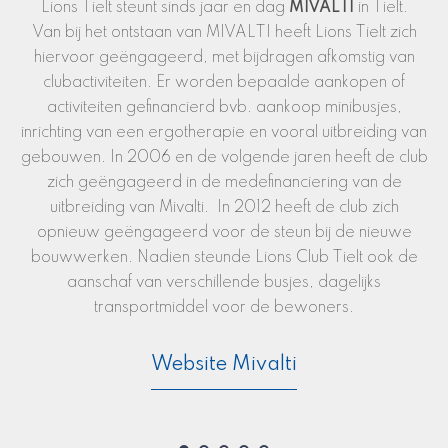
Onder het moto "we serve" helpen wij waar we kunnen
Lions club Tielt is een onderdeel van de Lions Clubs
Lions Tielt steunt sinds jaar en dag
MIVALTI
in Tielt.
Van bij het ontstaan van MIVALTI heeft Lions Tielt zich
International (LCI), ’s werelds grootste serviceclub en
hiervoor geëngageerd, met bijdragen afkomstig van
een van de grootste NGO’s ter wereld, met een
bekijk onze gesteunde werken
bekijk de instagram pagina van de Leo's
bekijk de vele activiteiten van onze club
netwerk van bijna 1,5 miljoen leden in 46.000 clubs in
clubactiviteiten. Er worden bepaalde aankopen of
Tielt
activiteiten gefinancierd bvb. aankoop minibusjes,
210 landen.
inrichting van een ergotherapie en vooral uitbreiding van
Lions Clubs International is actief op een breed scala
gebouwen. In 2006 en de volgende jaren heeft de club
aan sociale terreinen.
zich geëngageerd in de medefinanciering van de
uitbreiding van Mivalti. In 2012 heeft de club zich
Lions club internationaal
opnieuw geëngageerd voor de steun bij de nieuwe
bouwwerken. Nadien steunde Lions Club Tielt ook de
aanschaf van verschillende busjes, dagelijks
transportmiddel voor de bewoners.
Website Mivalti